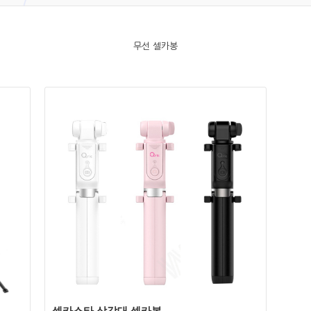
무선 셀카봉
상세보기
쇼핑몰