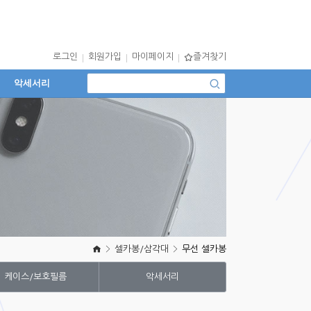
로그인
회원가입
마이페이지
즐겨찾기
악세서리
셀카봉/삼각대
무선 셀카봉
케이스/보호필름
악세서리