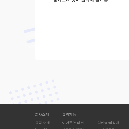
셀카스타 엣지 삼각대 셀카봉
회사소개
큐릭제품
큐릭 소개
이어폰/스피커
셀카봉/삼각대